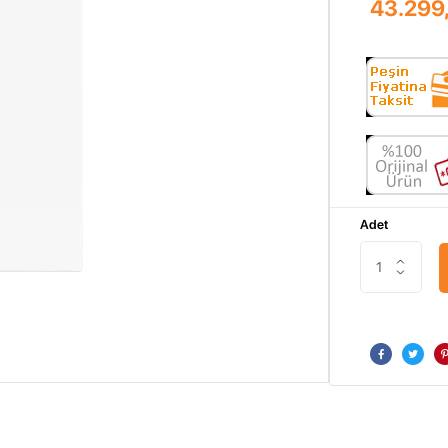
43.299
Adet