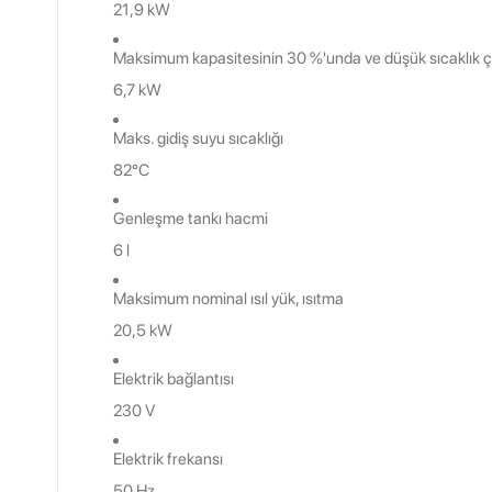
21,9 kW
Maksimum kapasitesinin 30 %'unda ve düşük sıcaklık 
6,7 kW
Maks. gidiş suyu sıcaklığı
82°C
Genleşme tankı hacmi
6 l
Maksimum nominal ısıl yük, ısıtma
20,5 kW
Elektrik bağlantısı
230 V
Elektrik frekansı
50 Hz