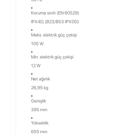
Koruma sınıfı (EN 60529)
IPX4D, (B23/B53:IPX0D)
Maks. elektrik güç çekişi
105 W
Min. elektrik güç çekişi
12 W
Net ağırlık
26,95 kg
Genişlik
395 mm
Yükseklik
655 mm