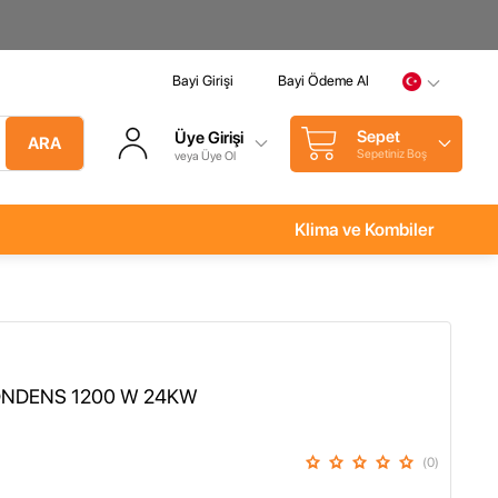
Bayi Girişi
Bayi Ödeme Al
Sepet
Üye Girişi
ARA
Sepetiniz Boş
veya Üye Ol
Klima ve Kombiler
NDENS 1200 W 24KW
(0)