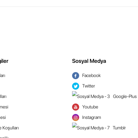
iler
Sosyal Medya
arı
Facebook
Twitter
ları
Google-Plus
şmesi
Youtube
esi
Instagram
e Koşulları
Tumblr