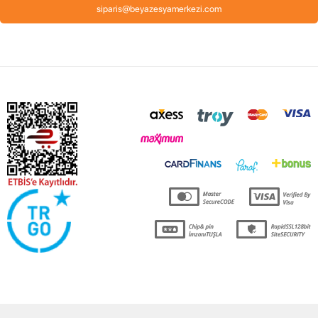
siparis@beyazesyamerkezi.com