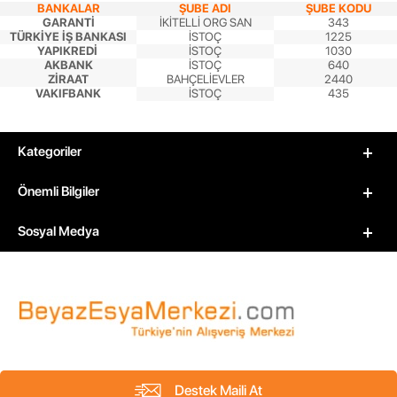
BANKALAR
ŞUBE ADI
ŞUBE KODU
GARANTİ
İKİTELLİ ORG SAN
343
TÜRKİYE İŞ BANKASI
İSTOÇ
1225
YAPIKREDİ
İSTOÇ
1030
AKBANK
İSTOÇ
640
ZİRAAT
BAHÇELİEVLER
2440
VAKIFBANK
İSTOÇ
435
Kategoriler
Önemli Bilgiler
Sosyal Medya
Destek Maili At