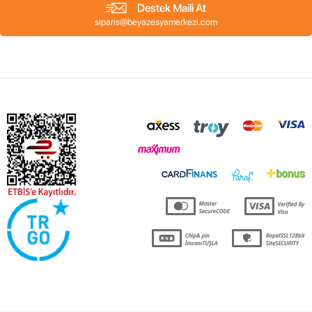
Destek Maili At
siparis@beyazesyamerkezi.com