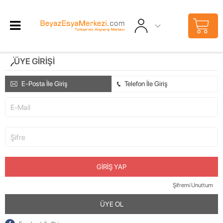
ÜYE GIRIŞI
E-Posta İle Giriş
Telefon İle Giriş
E-Mail
Şifre
GIRIŞ YAP
Şifremi Unuttum
ÜYE OL