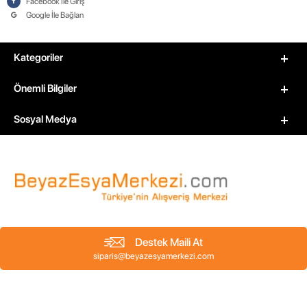
Facebook İle Giriş
Google İle Bağlan
Kategoriler
Önemli Bilgiler
Sosyal Medya
Destek Maili At
siparis@beyazesyamerkezi.com