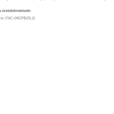
es üretebilmektedir.
for (TAC-09CPB/DL2)