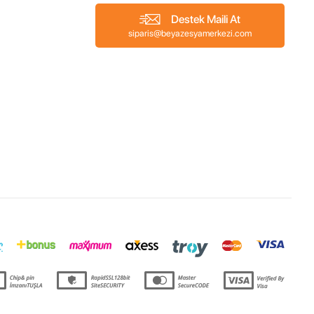
Destek Maili At
siparis@beyazesyamerkezi.com