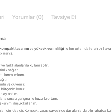
ri
Yorumlar (0)
Tavsiye Et
ima
kompakt tasarımı
ve
yüksek verimliliği
ile her ortamda ferah bir hava 
ilirsiniz.
ve farklı alanlarda kullanılabilir.
rinlik sağlar.
kullanım imkanı.
ğıtır.
lü ve güvenilir.
 bütçenizi korur.
kolay bakım.
daha sessiz çalışma ile huzurlu ortam.
ksinimi düşük kullanım.
nlar için idealdir. Kompakt yapısı sayesinde dar alanlarda bile rahatça kullan