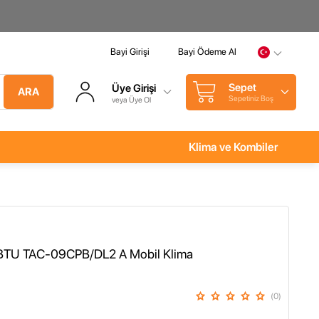
Bayi Girişi
Bayi Ödeme Al
Sepet
Üye Girişi
ARA
Sepetiniz Boş
veya Üye Ol
Klima ve Kombiler
BTU TAC-09CPB/DL2 A Mobil Klima
(0)