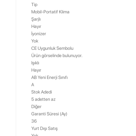
Tip
Mobil-Portatif Klima
Şarjlı
Hayır
İyonizer
Yok
CE Uygunluk Sembolu
Ürün görselinde bulunuyor.
Işıklı
Hayır
AB Yeni Enerji Sınıfı
A
Stok Adedi
5 adetten az
Diğer
Garanti Süresi (Ay)
36
Yurt Dışı Satış
Yok