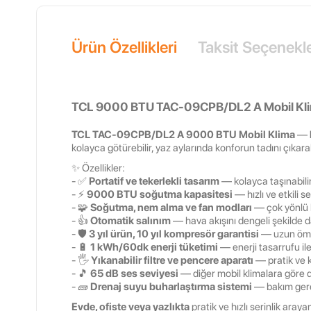
Ürün Özellikleri
Taksit Seçenekle
TCL 9000 BTU TAC-09CPB/DL2 A Mobil Kl
TCL TAC-09CPB/DL2 A 9000 BTU Mobil Klima
—
kolayca götürebilir, yaz aylarında konforun tadını çıkarab
✨ Özellikler:
- ✅
Portatif ve tekerlekli tasarım
— kolayca taşınabilir 
- ⚡
9000 BTU soğutma kapasitesi
— hızlı ve etkili se
- 🧩
Soğutma, nem alma ve fan modları
— çok yönlü 
- 👍
Otomatik salınım
— hava akışını dengeli şekilde da
- 🛡
3 yıl ürün, 10 yıl kompresör garantisi
— uzun ömür
- 🔋
1 kWh/60dk enerji tüketimi
— enerji tasarrufu ile
- 🖐
Yıkanabilir filtre ve pencere aparatı
— pratik ve 
- 🎵
65 dB ses seviyesi
— diğer mobil klimalara göre 
- 🧱
Drenaj suyu buharlaştırma sistemi
— bakım gere
Evde, ofiste veya yazlıkta
pratik ve hızlı serinlik araya