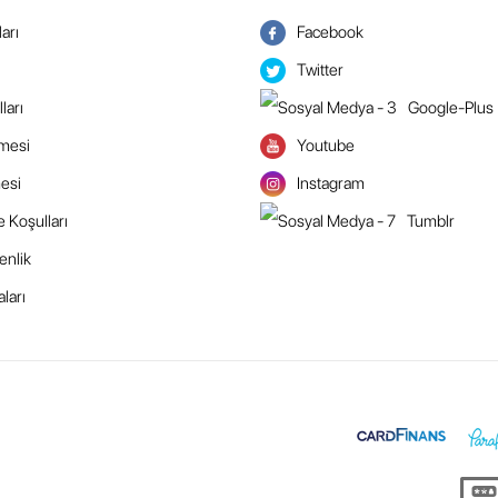
arı
Facebook
Twitter
ları
Google-Plus
şmesi
Youtube
esi
Instagram
e Koşulları
Tumblr
enlik
ları