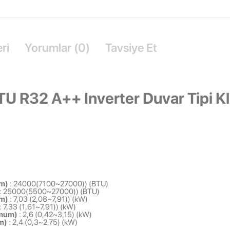
ri
Yorumlar (0)
Tavsiye Et
 R32 A++ Inverter Duvar Tipi Kl
um)
: 24000(7100~27000)) (BTU)
: 25000(5500~27000)) (BTU)
um)
: 7,03 (2,08~7,91)) (kW)
: 7,33 (1,61~7,91)) (kW)
imum)
: 2,6 (0,42~3,15) (kW)
um)
: 2,4 (0,3~2,75) (kW)