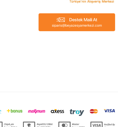
Destek Maili At
siparis@beyazesyamerkezi.com