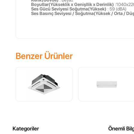
Renk(Gövde)
: Beyaz
Boyutlar(Yükseklik x Genişllik x Derinlik)
:1040x22
Ses Gücü Seviyesi Soğutma(Yüksek)
: 59 (dBA)
Ses Basınç Seviyesi / Soğutma(Yüksek / Orta / Dü
Benzer Ürünler
Kategoriler
Önemli Bilg