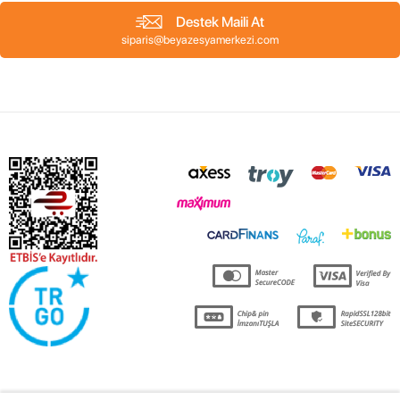
Destek Maili At
siparis@beyazesyamerkezi.com